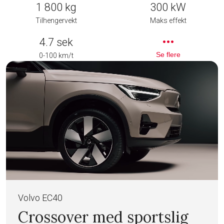
1 800 kg
300 kW
Tilhengervekt
Maks effekt
more_horiz
4.7 sek
Se flere
0-100 km/t
Volvo EC40
Crossover med sportslig