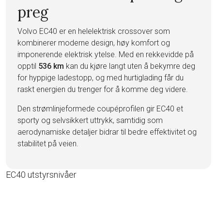
preg
Volvo EC40 er en helelektrisk crossover som
kombinerer moderne design, høy komfort og
imponerende elektrisk ytelse. Med en rekkevidde på
opptil
536 km
kan du kjøre langt uten å bekymre deg
for hyppige ladestopp, og med hurtiglading får du
raskt energien du trenger for å komme deg videre.
Den strømlinjeformede coupéprofilen gir EC40 et
sporty og selvsikkert uttrykk, samtidig som
aerodynamiske detaljer bidrar til bedre effektivitet og
stabilitet på veien.
EC40 utstyrsnivåer
Oppdag funksjonene og
teknologien som passer deg.