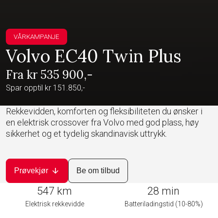
VÅRKAMPANJE
Volvo EC40 Twin Plus
Fra kr 535 900,-
Spar opptil kr 151.850,-
Rekkevidden, komforten og fleksibiliteten du ønsker i
en elektrisk crossover fra Volvo med god plass, høy
sikkerhet og et tydelig skandinavisk uttrykk.
arrow_downward
Prøvekjør
Be om tilbud
547 km
28 min
Elektrisk rekkevidde
Batteriladingstid (10-80%)