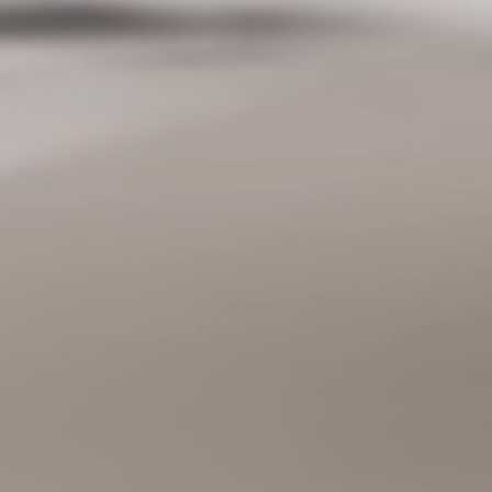
Prøvekjør
Finn forhandler