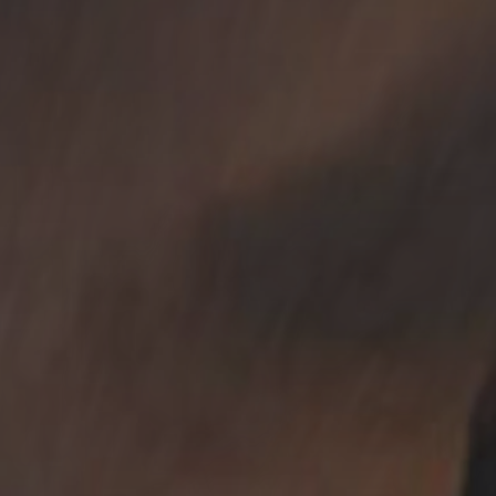
Prøvekjør
Finn forhandler