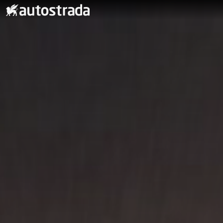
Kjøpe bil
Nybil
Bruktbil
Volvo Selekt bruktbilprogram
Volvo bruktbilprogram
Kampanje
Nyttekjøretøy & varebil
Firmabil
Leasing og finansiering
Innbytte - vi kjøper bilen
Service & verksted
Avdelinger
Om Autostrada