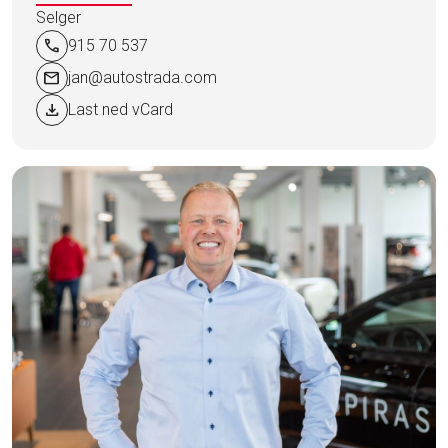
Selger
call
915 70 537
mail
jan@autostrada.com
download
Last ned vCard