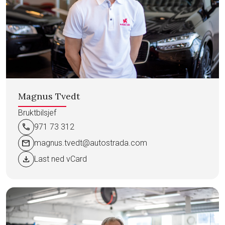
Magnus Tvedt
Bruktbilsjef
call
971 73 312
mail
magnus.tvedt@autostrada.com
download
Last ned vCard