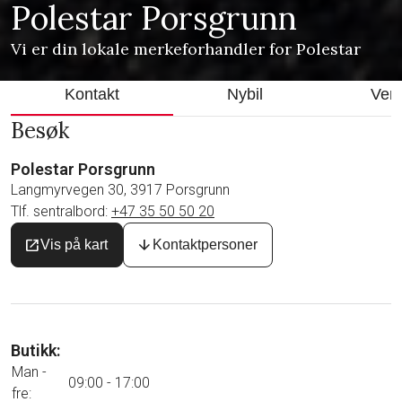
Polestar Porsgrunn
Vi er din lokale merkeforhandler for Polestar
Kontakt
Nybil
Verk
Besøk
Polestar Porsgrunn
Langmyrvegen 30, 3917 Porsgrunn
Tlf. sentralbord:
+47 35 50 50 20
open_in_new
arrow_downward
Vis på kart
Kontaktpersoner
Butikk:
Man -
09:00 - 17:00
fre: