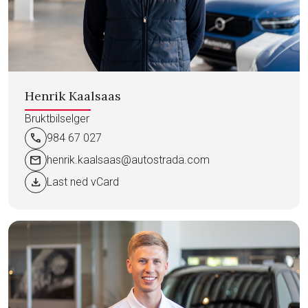
Henrik Kaalsaas
Bruktbilselger
call
984 67 027
mail
henrik.kaalsaas@autostrada.com
download
Last ned vCard