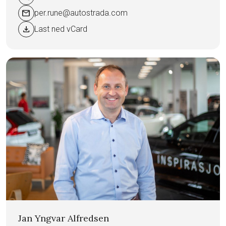
mail
per.rune@autostrada.com
download
Last ned vCard
Jan Yngvar Alfredsen