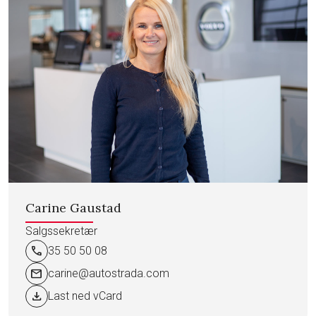
Carine Gaustad
Salgssekretær
call
35 50 50 08
mail
carine@autostrada.com
download
Last ned vCard