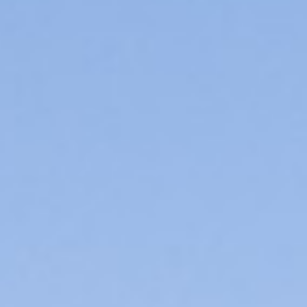
Prøvekjør
Finn forhandler