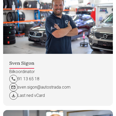
Sven Sigon
Bilkoordinator
call
91 13 65 18
mail
sven.sigon@autostrada.com
download
Last ned vCard