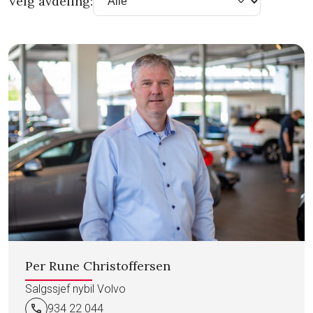
Velg avdeling:
Per Rune Christoffersen
Salgssjef nybil Volvo
call
934 22 044