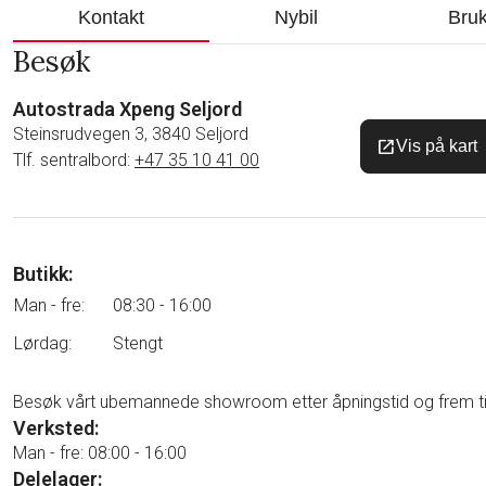
Kontakt
Nybil
Bruk
Besøk
Autostrada Xpeng Seljord
Steinsrudvegen 3, 3840 Seljord
open_in_new
Vis på kart
Tlf. sentralbord:
+47 35 10 41 00
Butikk:
Man - fre:
08:30 - 16:00
Lørdag:
Stengt
Besøk vårt ubemannede showroom etter åpningstid og frem til 
Verksted:
Man - fre: 08:00 - 16:00
Delelager: