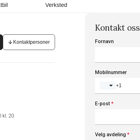
tbil
Verksted
Kontakt oss
Fornavn
arrow_downward
Kontaktpersoner
Mobilnummer
E-post
*
kl. 20.
Velg avdeling
*