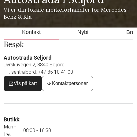
Vi er din lokale merkeforhandler for Mercedes-
Benz & Kia
Kontakt
Nybil
Bruk
Besøk
Autostrada Seljord
Dyrskuvegen 2, 3840 Seljord
Tlf. sentralbord:
+47 35 10 41 00
open_in_new
arrow_downward
Vis på kart
Kontaktpersoner
Butikk:
Man -
08:00 - 16:30
fre: