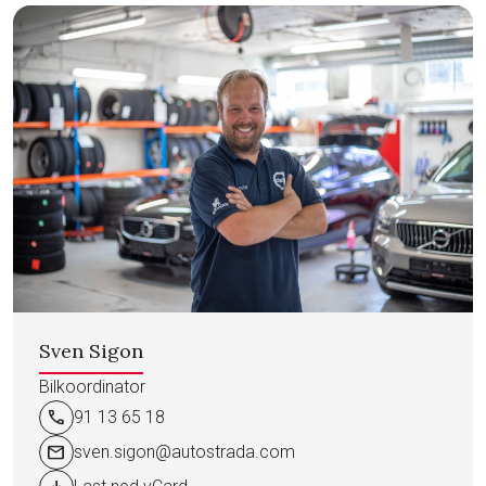
Sven Sigon
Bilkoordinator
call
91 13 65 18
mail
sven.sigon@autostrada.com