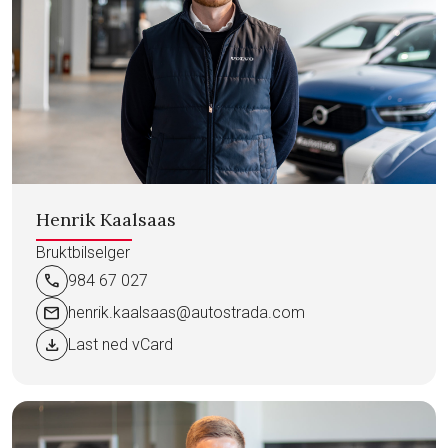
Henrik Kaalsaas
Bruktbilselger
call
984 67 027
mail
henrik.kaalsaas@autostrada.com
download
Last ned vCard