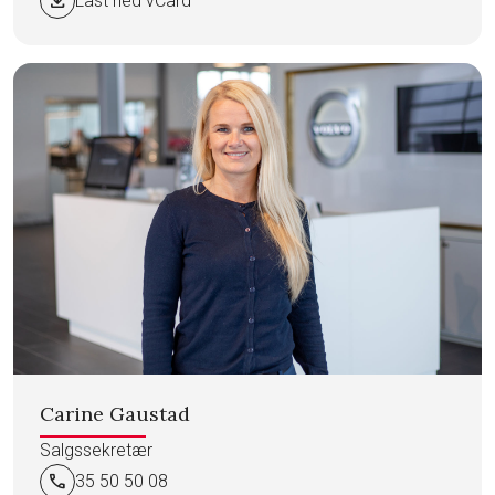
download
Last ned vCard
Carine Gaustad
Salgssekretær
call
35 50 50 08