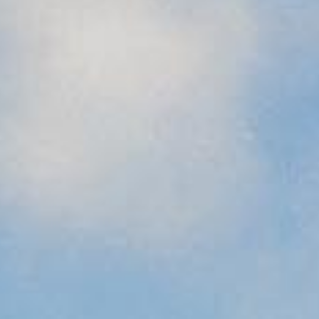
Prøvekjør
Finn forhandler