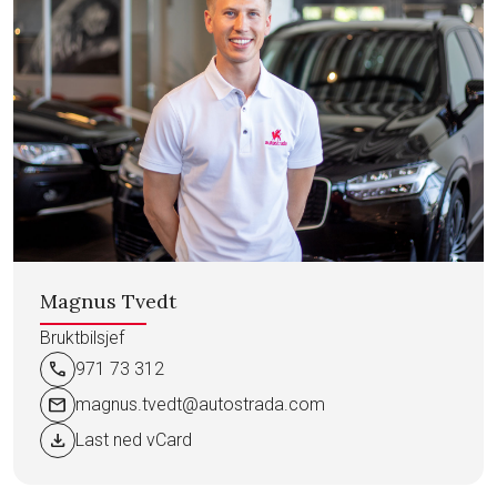
Magnus Tvedt
Bruktbilsjef
call
971 73 312
mail
magnus.tvedt@autostrada.com
download
Last ned vCard