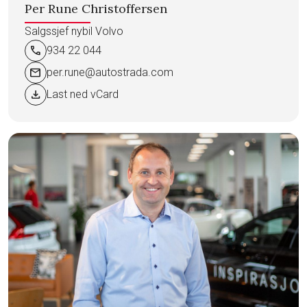
Per Rune Christoffersen
Salgssjef nybil Volvo
call
934 22 044
mail
per.rune@autostrada.com
download
Last ned vCard