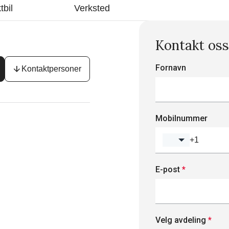
tbil
Verksted
Kontakt oss
Fornavn
arrow_downward
Kontaktpersoner
Mobilnummer
E-post
*
Velg avdeling
*