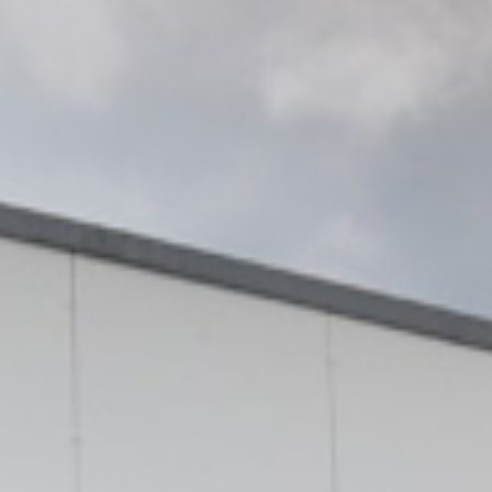
Prøvekjør
Finn forhandler