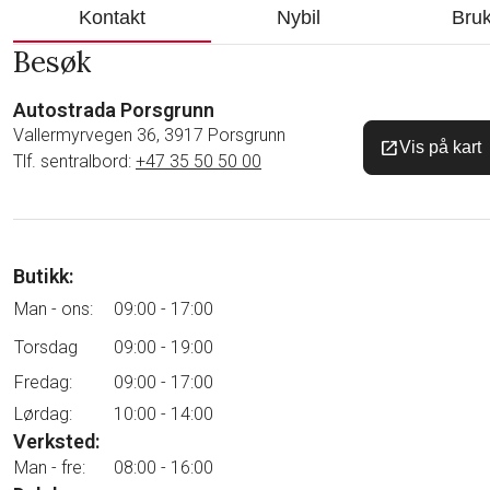
Kontakt
Nybil
Bruk
Besøk
Autostrada Porsgrunn
Vallermyrvegen 36, 3917 Porsgrunn
open_in_new
Vis på kart
Tlf. sentralbord:
+47 35 50 50 00
Butikk:
Man - ons:
09:00 - 17:00
Torsdag
09:00 - 19:00
Fredag:
09:00 - 17:00
Lørdag:
10:00 - 14:00
Verksted:
Man - fre:
08:00 - 16:00