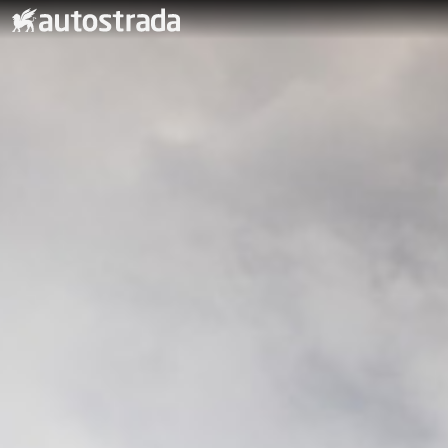
Kjøpe bil
Nybil
Bruktbil
Volvo Selekt bruktbilprogram
Kampanje
Nyttekjøretøy & varebil
Firmabil
Leasing og finansiering
Innbytte - vi kjøper bilen
Service & verksted
Avdelinger
Om Autostrada