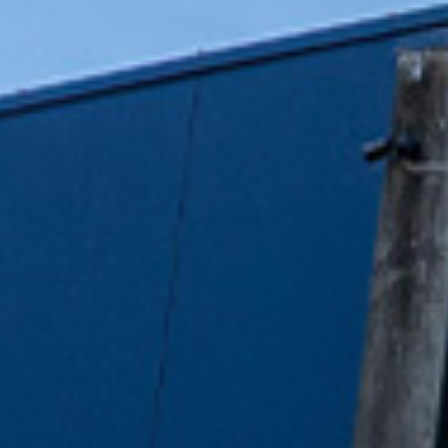
Prøvekjør
Finn forhandler