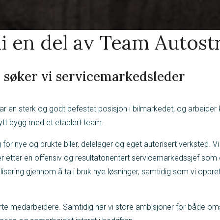
li en del av Team Autost
 søker vi servicemarkedsleder
 sterk og godt befestet posisjon i bilmarkedet, og arbeider k
ytt bygg med et etablert team.
or nye og brukte biler, delelager og eget autorisert verksted. V
 etter en offensiv og resultatorientert servicemarkedssjef som 
alisering gjennom å ta i bruk nye løsninger, samtidig som vi opp
e medarbeidere. Samtidig har vi store ambisjoner for både omsetn