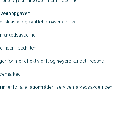
ene og samarbeidet internt i bedriften.
hovedoppgaver:
densklasse og kvalitet på øverste nivå
icemarkedsavdeling
lingen i bedriften
nger for mer effektiv drift og høyere kundetilfredshet
vicemarked
g innenfor alle fagområder i servicemarkedsavdelingen
mål
idertilfredshet