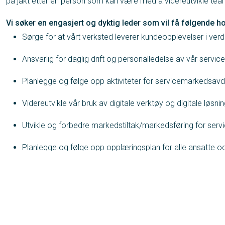
på jakt etter en person som kan være med å videreutvikle team
Vi søker en engasjert og dyktig leder som vil få følgende 
Sørge for at vårt verksted leverer kundeopplevelser i ver
Ansvarlig for daglig drift og personalledelse av vår serv
Planlegge og følge opp aktiviteter for servicemarkedsavde
Videreutvikle vår bruk av digitale verktøy og digitale løsni
Utvikle og forbedre markedstiltak/markedsføring for ser
Planlegge og følge opp opplæringsplan for alle ansatte o
Budsjettere, rapportere og resultatsikre iht. økonomiske 
Oppnå avdelingenes mål med tanke på kunde- og medarbe
Utvikle og motivere organisasjonen