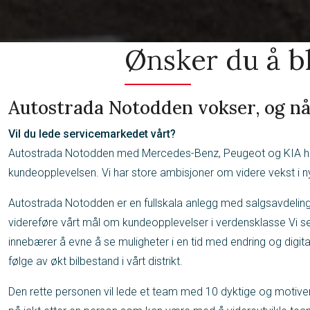
Ønsker du å b
Autostrada Notodden vokser, og nå
Vil du lede servicemarkedet vårt?
Autostrada Notodden med Mercedes-Benz, Peugeot og KIA har en
kundeopplevelsen. Vi har store ambisjoner om videre vekst i n
Autostrada Notodden er en fullskala anlegg med salgsavdeling f
videreføre vårt mål om kundeopplevelser i verdensklasse Vi ser
innebærer å evne å se muligheter i en tid med endring og digit
følge av økt bilbestand i vårt distrikt.
Den rette personen vil lede et team med 10 dyktige og motivert