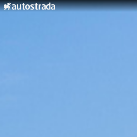
Kjøpe bil
Nybil
Bruktbil
Volvo Selekt bruktbilprogram
Volvo bruktbilprogram
Kampanje
Nyttekjøretøy & varebil
Firmabil
Leasing og finansiering
Innbytte - vi kjøper bilen
Service & verksted
Avdelinger
Om Autostrada